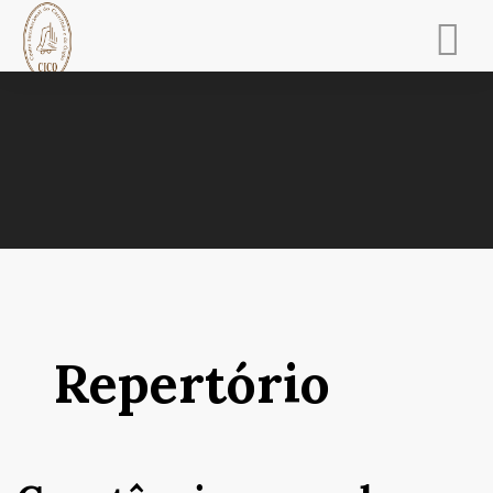
INÍCIO
CICO
CARRILHÃO LVSITANVS
TINTINNABVLVM
PVGNA TAGI
Repertório
ESCOLA DE MÚSICA
ACTIVIDADES
COMUNICAÇÃO SOCIAL