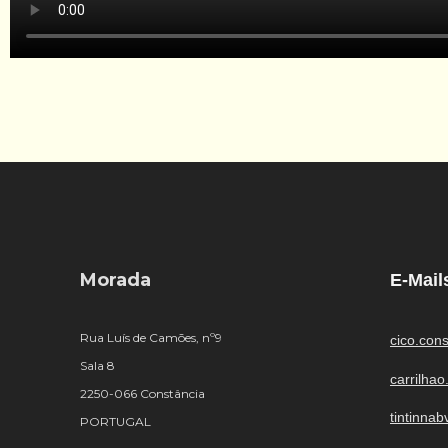
Morada
E-Mail
Rua Luís de Camões, nº9
cico.con
Sala 8
carrilha
2250-066 Constância
tintinna
PORTUGAL