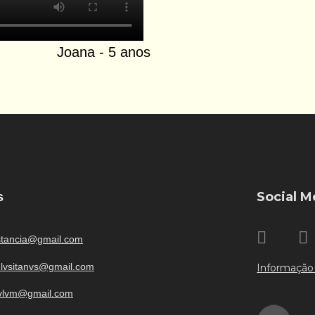
Joana - 5 anos
Social M
s
stancia@gmail.com
o.lvsitanvs@gmail.com
Informação
bvlvm@gmail.com