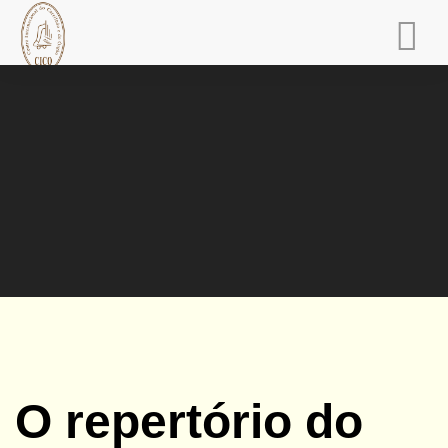
INÍCIO
CICO
CARRILHÃO LVSITANVS
TINTINNABVLVM
PVGNA TAGI
ESCOLA DE MÚSICA
ACTIVIDADES
O repertório do
COMUNICAÇÃO SOCIAL