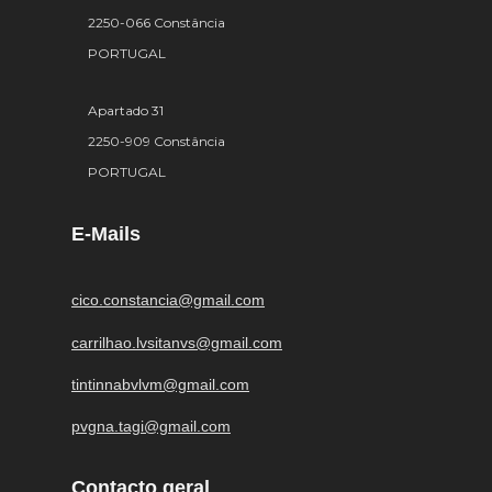
2250-066 Constância
PORTUGAL
Apartado 31
2250-909 Constância
PORTUGAL
E-Mails
cico.constancia@gmail.com
carrilhao.lvsitanvs@gmail.com
tintinnabvlvm@gmail.com
pvgna.tagi@gmail.com
Contacto geral